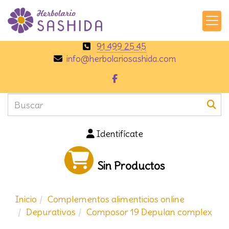
91 499 25 45
info
herbolariosashida.com
Identifícate
Sin Productos
Inicio
Complementos alimenticios online
Depurativos
Composor 19 Depulan complex