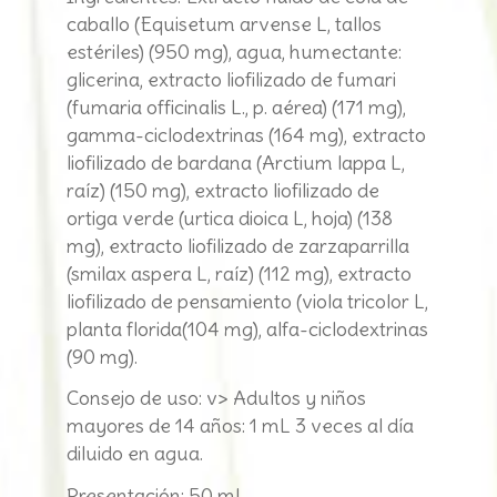
caballo (Equisetum arvense L, tallos
estériles) (950 mg), agua, humectante:
glicerina, extracto liofilizado de fumari
(fumaria officinalis L., p. aérea) (171 mg),
gamma-ciclodextrinas (164 mg), extracto
liofilizado de bardana (Arctium lappa L,
raíz) (150 mg), extracto liofilizado de
ortiga verde (urtica dioica L, hoja) (138
mg), extracto liofilizado de zarzaparrilla
(smilax aspera L, raíz) (112 mg), extracto
liofilizado de pensamiento (viola tricolor L,
planta florida(104 mg), alfa-ciclodextrinas
(90 mg).
Consejo de uso: v> Adultos y niños
mayores de 14 años: 1 mL 3 veces al día
diluido en agua.
Presentación: 50 mL